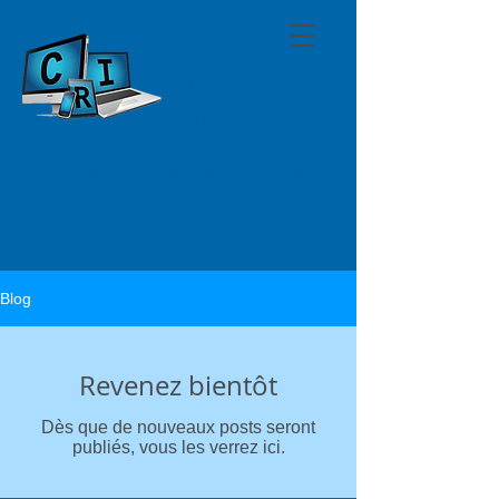
Club
Roquefortais
d'Informatique
5 avenue François Galtier
12250 Roquefort sur Soulzon
Blog
Revenez bientôt
Dès que de nouveaux posts seront
publiés, vous les verrez ici.